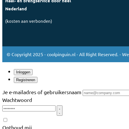
Haal- en brengservice door héél
Nederland
(kosten aan verbonden)
© Copyright 2025 - coolpinguin.nl - All Right Reserved. - W
Inloggen
Registreren
Je e-mailadres of gebruikersnaam
Wachtwoord
Onthoud mij