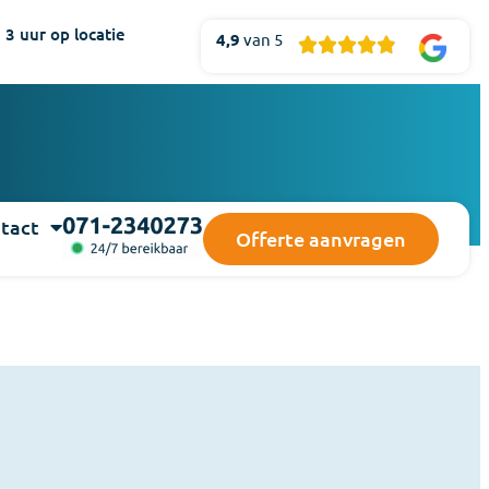
3 uur op locatie
4,9
van 5





tact
Offerte aanvragen