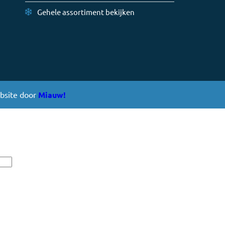
Gehele assortiment bekijken
ebsite door
Miauw!